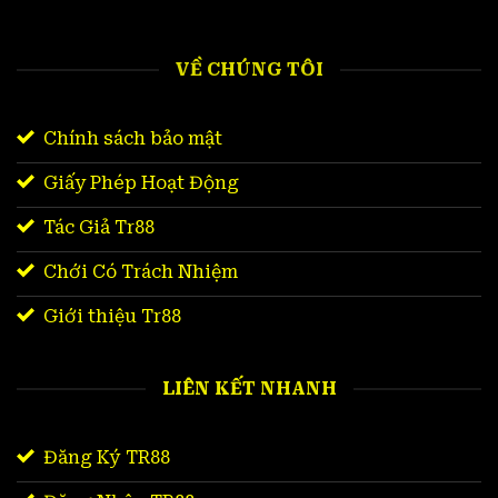
VỀ CHÚNG TÔI
Chính sách bảo mật
Giấy Phép Hoạt Động
Tác Giả Tr88
Chới Có Trách Nhiệm
Giới thiệu Tr88
LIÊN KẾT NHANH
Đăng Ký TR88