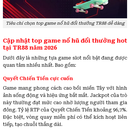
Tiêu chí chọn top game nổ hũ đổi thưởng TR88 dễ dàng
Cập nhật top game nổ hũ đổi thưởng hot
tại TR88 năm 2026
Dưới đây là những tựa game slot nổi bật đang được
quan tâm nhiều nhất. Bao gồm:
Quyết Chiến Tiền cực cuốn
Game mang phong cách cao bồi miền Tây với hình
ảnh sống động và hiệu ứng bắt mắt. Jackpot của trò
này thường đạt mức cao nhờ lượng người tham gia
đông. Tỷ lệ RTP của Quyết Chiến Tiền khoảng 96,7%.
Đặc biệt, vòng quay miễn phí có thể kích hoạt liên
tiếp, tạo chuỗi thắng dài.