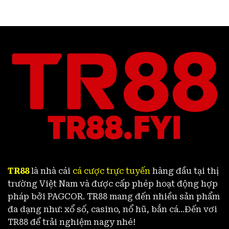
TR88
là nhà cái
cá cược trực tuyến
hàng đầu tại thị
trường Việt Nam và được cấp phép hoạt động hợp
pháp bởi PAGCOR. TR88 mang đến nhiều sản phẩm
đa dạng như: xổ số, casino, nổ hũ, bắn cá...Đến vơi
TR88 để trải nghiệm nagy nhé!