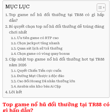
MỤC LỤC
Top game nổ hũ đổi thưởng tại TR88 có gì hấp
dẫn?
Bí quyết chọn top nổ hũ đổi thưởng dễ trúng đáng
chơi nhất
Ưu tiên game có RTP cao
Chọn jackpot tăng nhanh
Quan sát lịch sử trả thưởng
Chọn game có vòng quay bonus
Cập nhật top game nổ hũ đổi thưởng hot tại TR88
năm 2026
Quyết Chiến Tiền cực cuốn
Đường Mạt Chược 2 độc đáo
Cao Bồi Hoang Dã nhân thưởng lớn
Anubis săn kho báu Ai Cập
Lời kết
Top game nổ hũ đổi thưởng tại TR88 có
gì hấp dẫn?