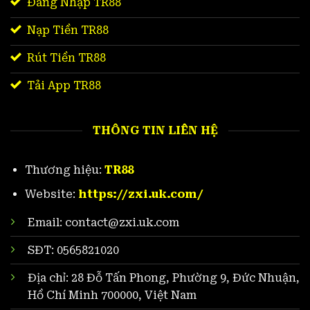
Đăng Nhập TR88
Nạp Tiền TR88
Rút Tiền TR88
Tải App TR88
THÔNG TIN LIÊN HỆ
Thương hiệu:
TR88
Website:
https://zxi.uk.com/
Email:
contact@zxi.uk.com
SĐT: 0565821020
Địa chỉ: 28 Đỗ Tấn Phong, Phường 9, Đức Nhuận,
Hồ Chí Minh 700000, Việt Nam