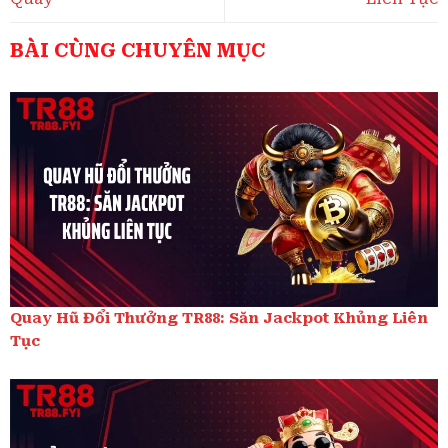
BÀI CÙNG CHUYÊN MỤC
Quay Hũ Đổi Thưởng TR88: Săn Jackpot Khủng Liên
Tục