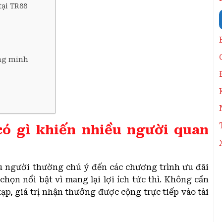
tại TR88
ng minh
có gì khiến nhiều người quan
u người thường chú ý đến các chương trình ưu đãi
chọn nổi bật vì mang lại lợi ích tức thì. Không cần
ạp, giá trị nhận thưởng được cộng trực tiếp vào tài