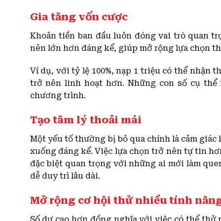
Gia tăng vốn cược
Khoản tiền ban đầu luôn đóng vai trò quan tr
nên lớn hơn đáng kể, giúp mở rộng lựa chọn tha
Ví dụ, với tỷ lệ 100%, nạp 1 triệu có thể nhận 
trở nên linh hoạt hơn. Những con số cụ thể
chương trình.
Tạo tâm lý thoải mái
Một yếu tố thường bị bỏ qua chính là cảm giác
xuống đáng kể. Việc lựa chọn trở nên tự tin h
đặc biệt quan trọng với những ai mới làm quen
dễ duy trì lâu dài.
Mở rộng cơ hội thử nhiều tính năn
Số dư cao hơn đồng nghĩa với việc có thể thử 