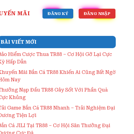
UYẾN MÃI
ĐĂNG KÝ
ĐĂNG NHẬP
BÀI VIẾT MỚI
Bảo Hiểm Cược Thua TR88 – Cơ Hội Gỡ Lại Cực
Kỳ Hấp Dẫn
Khuyến Mãi Bắn Cá TR88 Khiến Ai Cũng Bất Ngờ
Hôm Nay
Thưởng Nạp Đầu TR88 Gây Sốt Với Phần Quà
Cực Khủng
Tải Game Bắn Cá TR88 Nhanh – Trải Nghiệm Đại
Dương Tiện Lợi
Bắn Cá JILI Tại TR88 – Cơ Hội Săn Thưởng Đại
Dương Cực Đã