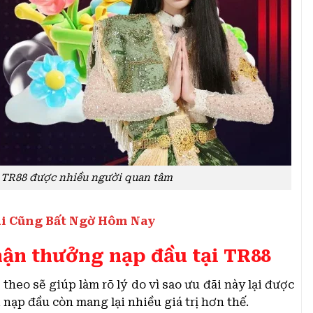
 TR88 được nhiều người quan tâm
Ai Cũng Bất Ngờ Hôm Nay
hận thưởng nạp đầu tại TR88
theo sẽ giúp làm rõ lý do vì sao ưu đãi này lại được
 nạp đầu còn mang lại nhiều giá trị hơn thế.