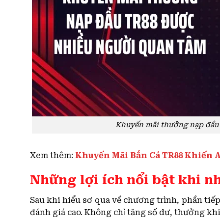
Khuyến mãi thưởng nạp đầu
Xem thêm:
Khuyến Mãi Bắn Cá TR88 Khiến 
Những lợi ích nổi bật khi n
Sau khi hiểu sơ qua về chương trình, phần tiếp 
đánh giá cao. Không chỉ tăng số dư, thưởng khi