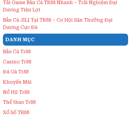
Tải Game Bắn Cá TR88 Nhanh – Trải Nghiệm Đại
Dương Tiện Lợi
Bắn Cá JILI Tại TR88 – Cơ Hội Săn Thưởng Đại
Dương Cực Đã
DANH MỤC
Bắn Cá Tr88
Casino Tr88
Đá Gà Tr88
Khuyến Mãi
Nổ Hũ Tr88
Thể thao Tr88
Xổ Số TR88