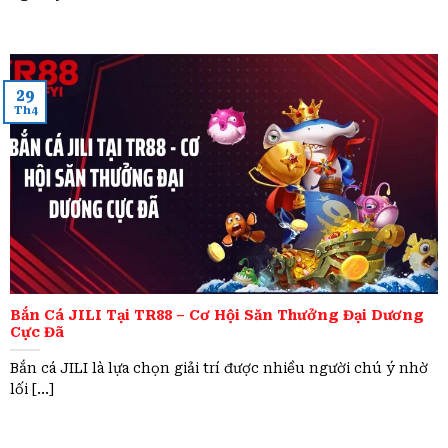
phân tầng rõ ràng giúp ai cũng tìm được không
gian phù hợp.
Ngoài ra, tốc độ xử lý của sảnh bắn cá TR88 trực
29
tuyến luôn ổn định. Tình trạng giật lag hiếm khi
Th4
xảy ra, kể cả khi số lượng người tham gia đông.
Đây là yếu tố quan trọng giúp duy trì cảm xúc liền
mạch trong suốt quá trình khám phá đại dương.
Bắn Cá JILI Tại TR88 – Cơ Hội Săn Thưởng Đại Dương
Cực Đã
Bắn cá JILI là lựa chọn giải trí được nhiều người chú ý nhờ
lối [...]
Sảnh bắn cá TR88 cuốn hút ngay từ khi trải nghiệm